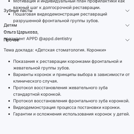
Мотивация и индивидуальный план профилактики как
важный шаг к долгосрочной реставрации.
Зубные пасты
Пошаговая видеодемонстрация реставраций
разрушенной фронтальной группы зубов.
Детям
Ольга Царькова
,
президент APPD @appd.dentistry
Прочее
Тема доклада: «Детская стоматология. Коронки»
Показания к реставрации коронками фронтальной и
жевательной группы зубов.
Варианты коронок и принципы выбора в зависимости от
клинического случая.
Протокол восстановления жевательного зуба
стандартной коронкой.
Протокол восстановления фронтального зуба коронкой.
Видеодемонстрация процесса постановки коронки.
Гарантии и осложнения использования коронок у детей.