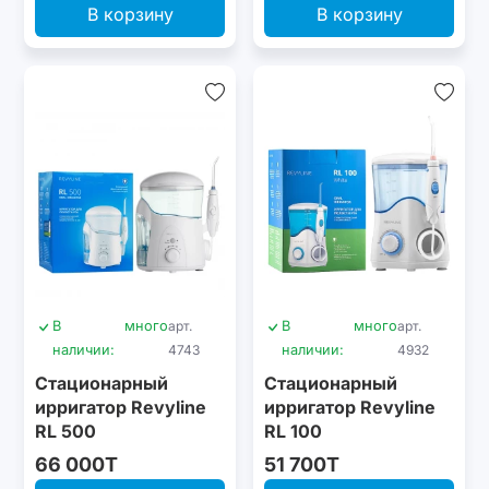
В корзину
В корзину
В
много
арт.
В
много
арт.
наличии:
4743
наличии:
4932
Стационарный
Стационарный
ирригатор Revyline
ирригатор Revyline
RL 500
RL 100
66 000T
51 700T