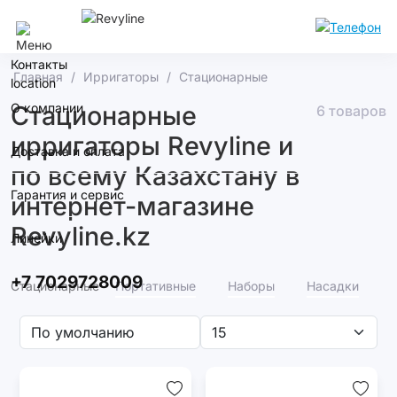
Алматы
Контакты
Главная
Ирригаторы
Стационарные
О компании
Стационарные
6 товаров
ирригаторы Revyline и
Доставка и оплата
по всему Казахстану в
Гарантия и сервис
интернет-магазине
Revyline.kz
Линейки
+7 7029728009
Стационарные
Портативные
Наборы
Насадки