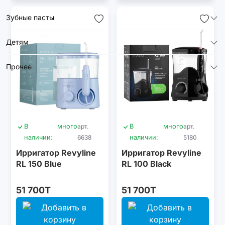
Зубные пасты
Детям
Прочее
В
много
арт.
В
много
арт.
наличии:
6638
наличии:
5180
Ирригатор Revyline
Ирригатор Revyline
RL 150 Blue
RL 100 Black
51 700T
51 700T