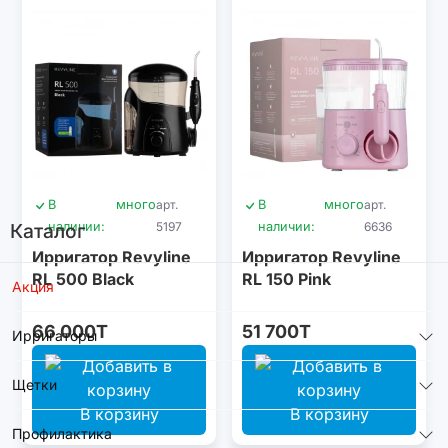
В
много
арт.
В
много
арт.
Каталог
наличии:
5197
наличии:
6636
Ирригатор Revyline
Ирригатор Revyline
RL 500 Black
RL 150 Pink
Акция
66 000T
51 700T
Ирригаторы
Щетки
В корзину
В корзину
Профилактика