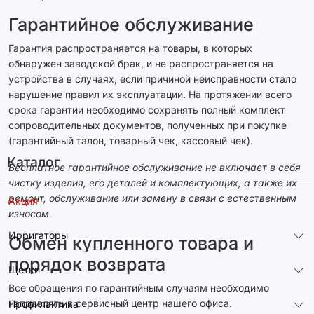
Гарантийное обслуживание
Гарантия распространяется на товары, в которых
обнаружен заводской брак, и не распространяется на
устройства в случаях, если причиной неисправности стало
нарушение правил их эксплуатации. На протяжении всего
срока гарантии необходимо сохранять полный комплект
сопроводительных документов, полученных при покупке
(гарантийный талон, товарный чек, кассовый чек).
Каталог
Бесплатное гарантийное обслуживание не включает в себя
чистку изделия, его деталей и комплектующих, а также их
ремонт, обслуживание или замену в связи с естественным
Акция
износом.
Ирригаторы
Обмен купленного товара и
порядок возврата
Щетки
Все обращения по гарантийным случаям необходимо
направлять в сервисный центр нашего офиса.
Профилактика