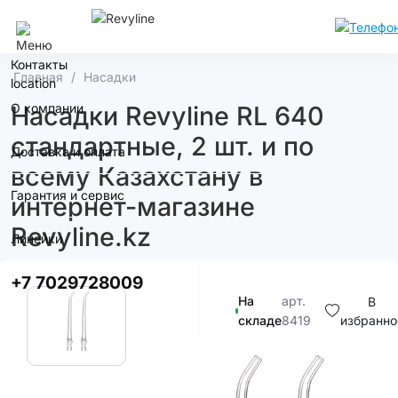
Алматы
Контакты
Главная
Насадки
О компании
Насадки Revyline RL 640
стандартные, 2 шт. и по
Доставка и оплата
всему Казахстану в
Гарантия и сервис
интернет-магазине
Revyline.kz
Линейки
+7 7029728009
На
арт.
В
складе
8419
избранно
7 400T