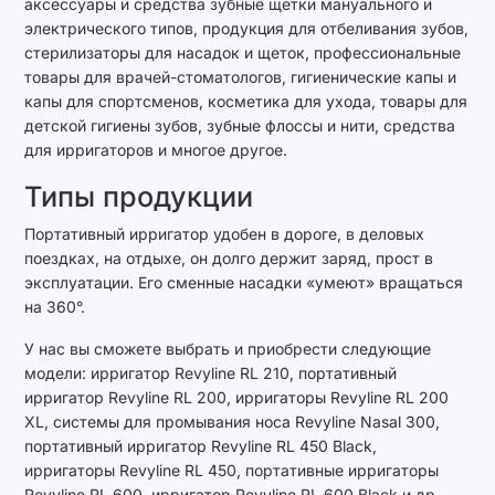
аксессуары и средства зубные щетки мануального и
электрического типов, продукция для отбеливания зубов,
стерилизаторы для насадок и щеток, профессиональные
товары для врачей-стоматологов, гигиенические капы и
капы для спортсменов, косметика для ухода, товары для
детской гигиены зубов, зубные флоссы и нити, средства
для ирригаторов и многое другое.
Типы продукции
Портативный ирригатор удобен в дороге, в деловых
поездках, на отдыхе, он долго держит заряд, прост в
эксплуатации. Его сменные насадки «умеют» вращаться
на 360°.
У нас вы сможете выбрать и приобрести следующие
модели: ирригатор Revyline RL 210, портативный
ирригатор Revyline RL 200, ирригаторы Revyline RL 200
XL, системы для промывания носа Revyline Nasal 300,
портативный ирригатор Revyline RL 450 Black,
ирригаторы Revyline RL 450, портативные ирригаторы
Revyline RL 600, ирригатор Revyline RL 600 Black и др.