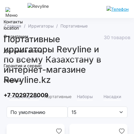
Алматы
Контакты
Главная
Ирригаторы
Портативные
О компании
Портативные
30 товаров
ирригаторы Revyline и
Доставка и оплата
по всему Казахстану в
Гарантия и сервис
интернет-магазине
Revyline.kz
Линейки
+7 7029728009
Стационарные
Портативные
Наборы
Насадки