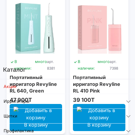
В
много
арт.
В
много
арт.
Каталог
наличии:
8381
наличии:
7398
Портативный
Портативный
ирригатор Revyline
ирригатор Revyline
Акция
RL 640, Green
RL 410 Pink
47 900T
39 100T
Ирригаторы
Щетки
В корзину
В корзину
Профилактика