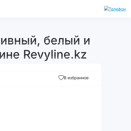
тивный, белый и
ине Revyline.kz
В избранное