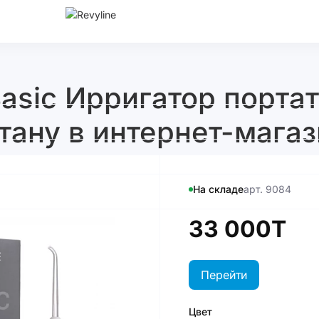
Basic Ирригатор порта
тану в интернет-магаз
На складе
арт. 9084
33 000T
Перейти
Цвет