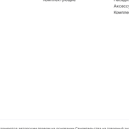
Аксесс
Компле
охраняются авторским правом на основании Свидетельства на товарный зна