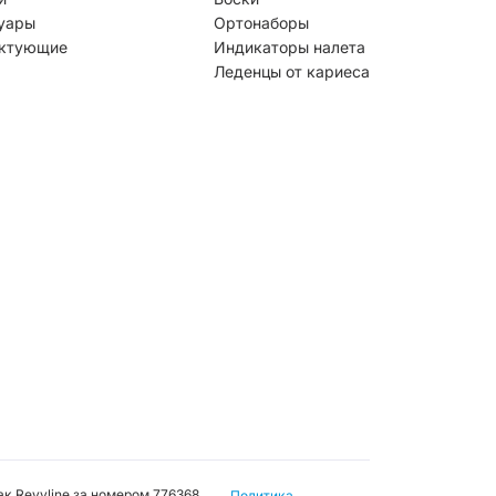
уары
Ортонаборы
ктующие
Индикаторы налета
Леденцы от кариеса
к Revyline за номером 776368,
Политика