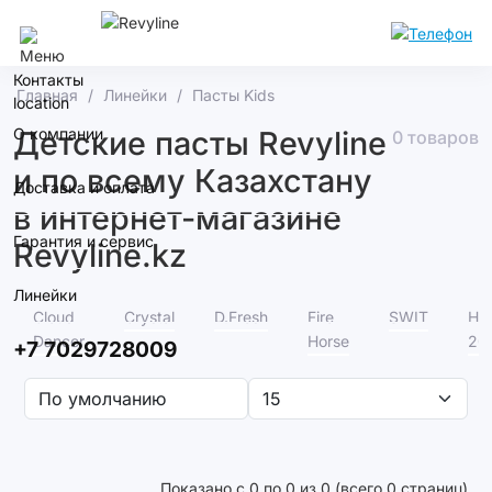
Алматы
Контакты
Главная
Линейки
Пасты Kids
О компании
Детские пасты Revyline
0 товаров
и по всему Казахстану
Доставка и оплата
в интернет-магазине
Гарантия и сервис
Revyline.kz
Линейки
Cloud
Crystal
D.Fresh
Fire
SWIT
Но
Dancer
Horse
20
+7 7029728009
Показано с 0 по 0 из 0 (всего 0 страниц)