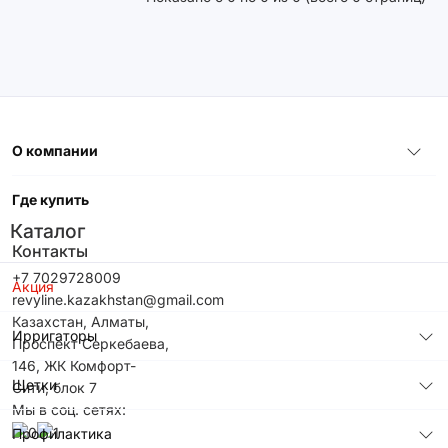
О компании
Где купить
Каталог
Контакты
+7 7029728009
Акция
revyline.kazakhstan@gmail.com
Казахстан, Алматы,
Ирригаторы
Проспект Серкебаева,
146, ЖК Комфорт-
Щетки
Сити, блок 7
Мы в соц. сетях:
Профилактика