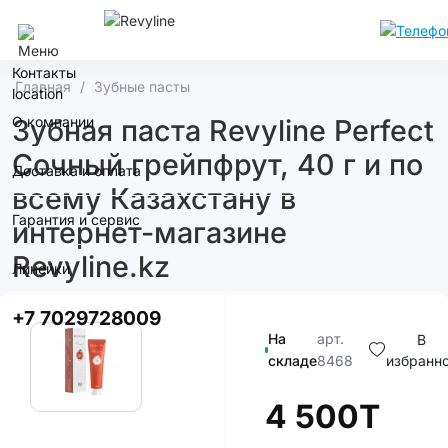
Алматы
Контакты
Главная
Зубные пасты
О компании
Зубная паста Revyline Perfect
Сочный грейпфрут, 40 г и по
Доставка и оплата
всему Казахстану в
Гарантия и сервис
интернет-магазине
Revyline.kz
Линейки
+7 7029728009
На
арт.
В
складе
8468
избранн
4 500T