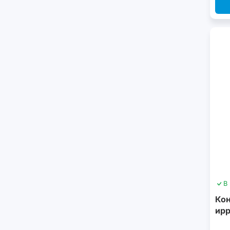
В
Кон
ирр