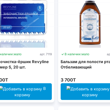
 наличии:
мало
арт. 7119
В наличии:
мало
ар
очистка-ёршик Revyline
Бальзам для полости рт
мер S, 20 шт.
Отбеливающий
200T
3 700T
В
корзину
корзину