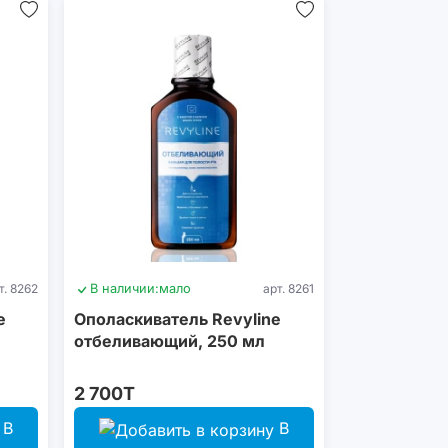
т. 8262
В наличии:
мало
арт. 8261
e
Ополаскиватель Revyline
отбеливающий, 250 мл
2 700T
В
В