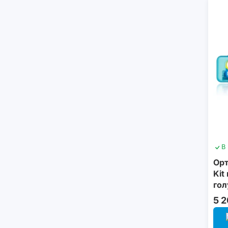
В
Орт
Kit
гол
5 