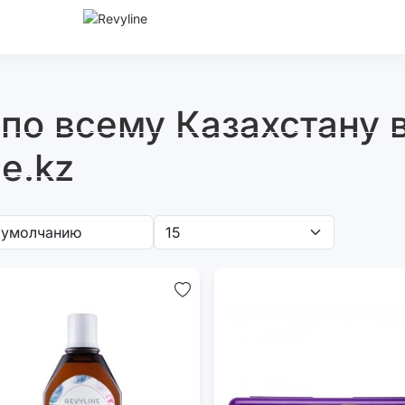
по всему Казахстану в
e.kz
ные
Скребки
Воски
Ортонаборы