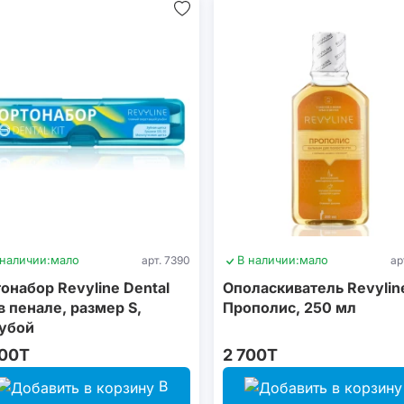
 наличии:
мало
арт. 7390
В наличии:
мало
ар
онабор Revyline Dental
Ополаскиватель Revylin
 в пенале, размер S,
Прополис, 250 мл
убой
200T
2 700T
В