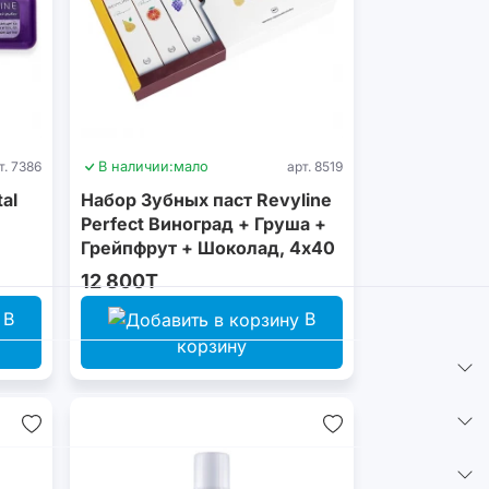
т. 7386
В наличии:
мало
арт. 8519
al
Набор Зубных паст Revyline
Perfect Виноград + Груша +
Грейпфрут + Шоколад, 4х40
г
12 800T
В
В
корзину