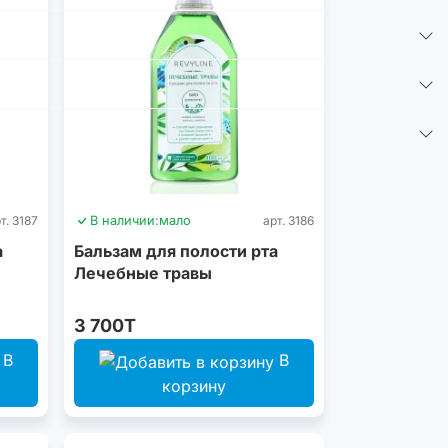
т. 3187
В наличии:
мало
арт. 3186
а
Бальзам для полости рта
Лечебные травы
3 700T
В
В
корзину