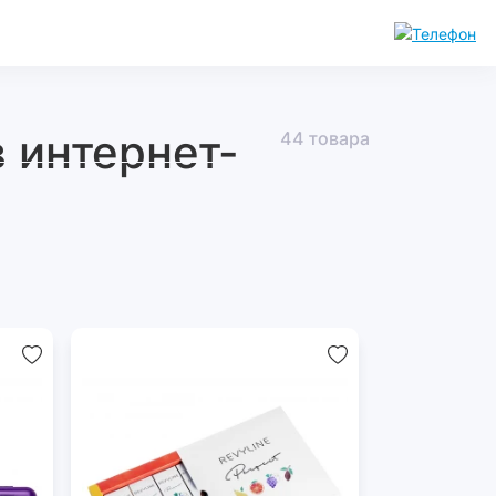
 интернет-
44 товара
Индикаторы
Леденцы
налета
от
кариеса