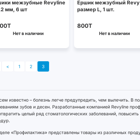
ики межзубные Revyline
Ершик межзубный Revyl
.2 мм, 6 шт
размер L, 1 шт.
900T
800T
Нет в наличии
Нет в наличии
<
1
2
3
сем известно – болезнь легче предупредить, чем вылечить. В по
еваниям зубов и десен. Разработанные компанией Revyline пр
твратить целый ряд стоматологических заболеваний, повысить
едур.
деле «Профилактика» представлены товары из различных проду