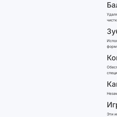
Ба
Удаля
чистк
Зу
Испол
форми
Ко
Обесп
спец
Ка
Неза
Иг
Эти и