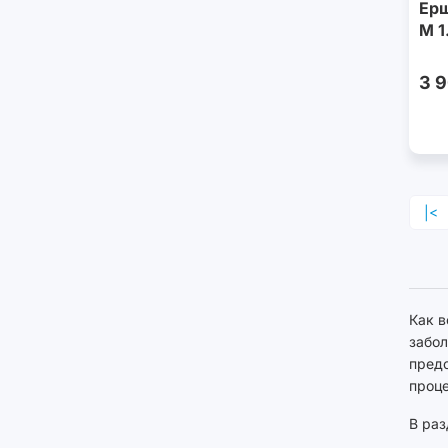
Ерш
M 1
3 
|<
Как в
забол
предо
проц
В раз