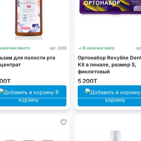
 наличии:
много
арт. 3269
В наличии:
мало
ар
ьзам для полости рта
Ортонабор Revyline Dent
центрат
Kit в пенале, размер S,
фиолетовый
400T
5 200T
В
корзину
корзину