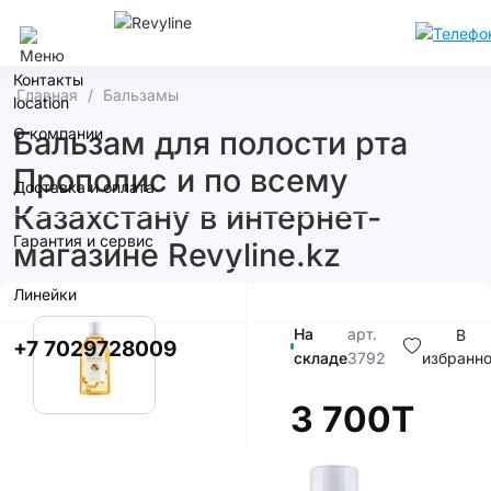
Алматы
Контакты
Главная
Бальзамы
О компании
Бальзам для полости рта
Прополис и по всему
Доставка и оплата
Казахстану в интернет-
Гарантия и сервис
магазине Revyline.kz
Линейки
На
арт.
В
+7 7029728009
складе
3792
избранн
3 700T