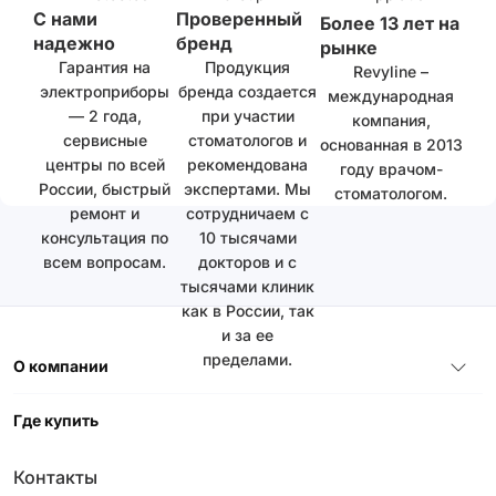
С нами
Проверенный
Более 13 лет на
надежно
бренд
рынке
Гарантия на
Продукция
Revyline –
электроприборы
бренда создается
международная
— 2 года,
при участии
компания,
сервисные
стоматологов и
основанная в 2013
центры по всей
рекомендована
году врачом-
России, быстрый
экспертами. Мы
стоматологом.
ремонт и
сотрудничаем с
консультация по
10 тысячами
всем вопросам.
докторов и с
тысячами клиник
как в России, так
и за ее
пределами.
О компании
Где купить
Контакты