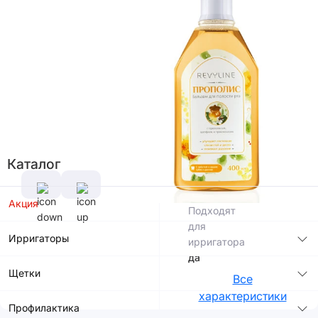
В корзину
Характеристики
Производитель
Россия
Фтор в
Объем
составе
400
нет
мл
Каталог
Хлоргексидин
Спирт в
в составе
составе
нет
нет
Акция
Подходят
для
Ирригаторы
ирригатора
да
Щетки
Все
характеристики
Профилактика