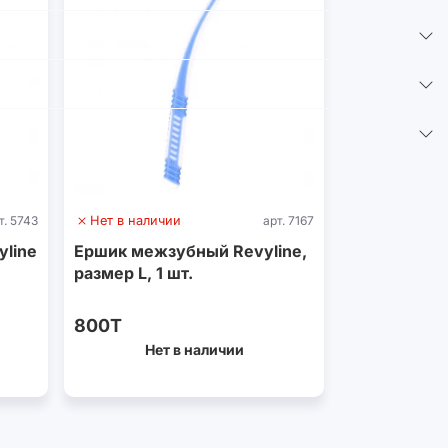
т. 5743
Нет в наличии
арт. 7167
line
Ершик межзубный Revyline,
размер L, 1 шт.
800T
Нет в наличии