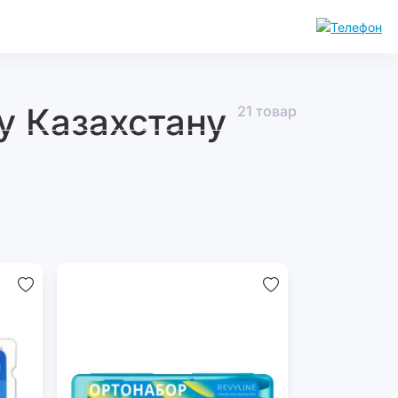
у Казахстану
21 товар
икаторы
Леденцы
та
от
кариеса