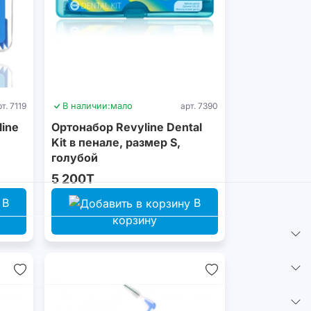
рт. 7119
В наличии:
мало
арт. 7390
ine
Ортонабор Revyline Dental
Kit в пенале, размер S,
голубой
5 200T
В
В
корзину