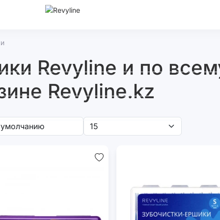
ки
и Revyline и по всем
зине Revyline.kz
е
Скребки
Воски
Ортонаборы
Инд
нале