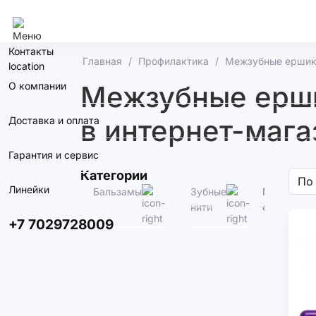
Алматы
Контакты
Главная
Профилактика
Межзубные ерши
О компании
Межзубные ершик
в интернет-мага
Доставка и оплата
Гарантия и сервис
Категории
Линейки
Бальзамы
Зубные
Межзубны
нити
ершики
+7 7029728009