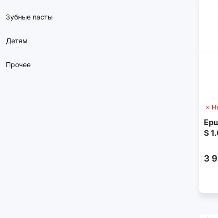
Зубные пасты
Детям
Прочее
Н
Ерш
S 1
3 