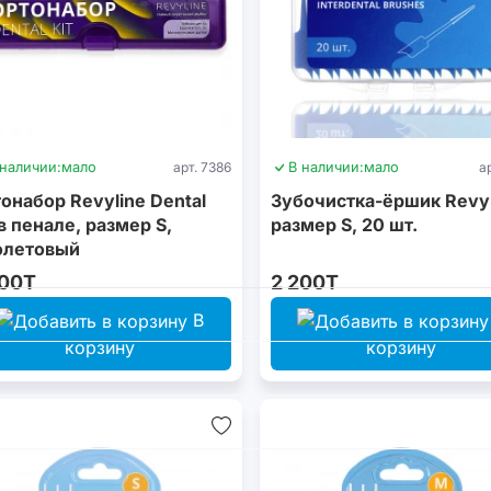
 наличии:
мало
арт. 7386
В наличии:
мало
а
онабор Revyline Dental
Зубочистка-ёршик Revyl
 в пенале, размер S,
размер S, 20 шт.
олетовый
200T
2 200T
В
корзину
корзину