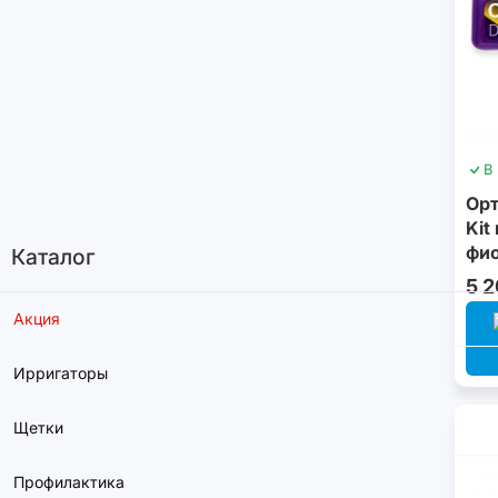
В
Орт
Kit
фи
Каталог
5 
Акция
Ирригаторы
Щетки
Профилактика