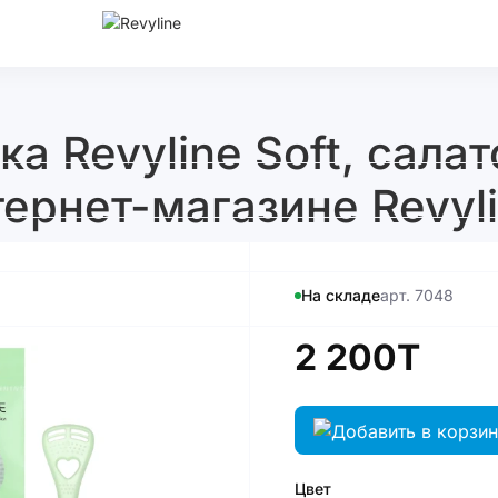
а Revyline Soft, сала
тернет-магазине Revyli
На складе
арт. 7048
2 200T
Цвет