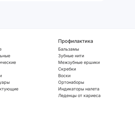
Профилактика
е
Бальзамы
ьные
Зубные нити
ические
Межзубные ершики
Скребки
и
Воски
уары
Ортонаборы
ктующие
Индикаторы налета
Леденцы от кариеса