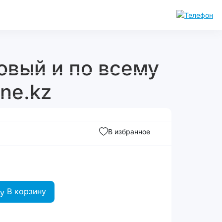
товый и по всему
ne.kz
В избранное
В корзину