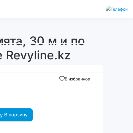
мята, 30 м и по
 Revyline.kz
В избранное
В корзину