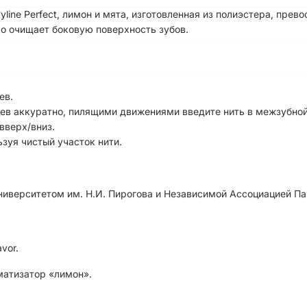
line Perfect, лимон и мята, изготовленная из полиэстера, пре
о очищает боковую поверхность зубов.
ев.
ев аккуратно, пилящими движениями введите нить в межзубно
вверх/вниз.
зуя чистый участок нити.
иверситетом им. Н.И. Пирогова и Независимой Ассоциацией Па
avor.
матизатор «лимон».