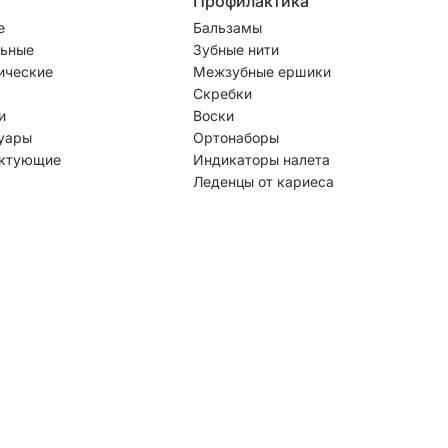
Профилактика
е
Бальзамы
ьные
Зубные нити
ические
Межзубные ершики
Скребки
и
Воски
уары
Ортонаборы
ктующие
Индикаторы налета
Леденцы от кариеса