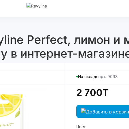
line Perfect, лимон и 
у в интернет-магазине
На складе
арт. 9093
2 700T
Цвет