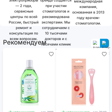
электроприборы
бренда создается
международная
— 2 года,
при участии
компания,
сервисные
стоматологов и
основанная в 2013
центры по всей
рекомендована
году врачом-
России, быстрый
экспертами. Мы
стоматологом.
ремонт и
сотрудничаем с
консультация по
10 тысячами
всем вопросам.
докторов и с
Рекомендуем
тысячами клиник
как в России, так
и за ее
пределами.