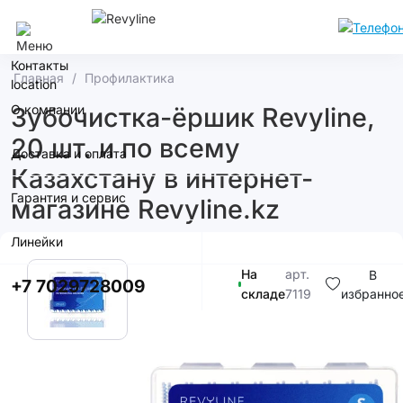
Алматы
Контакты
Главная
Профилактика
О компании
Зубочистка-ёршик Revyline,
20 шт. и по всему
Доставка и оплата
Казахстану в интернет-
Гарантия и сервис
магазине Revyline.kz
Линейки
На
арт.
В
+7 7029728009
складе
7119
избранно
2 200T