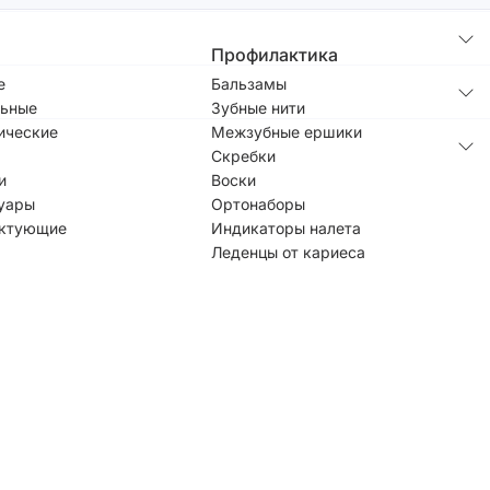
Профилактика
е
Бальзамы
ьные
Зубные нити
ические
Межзубные ершики
Скребки
и
Воски
уары
Ортонаборы
ктующие
Индикаторы налета
Леденцы от кариеса