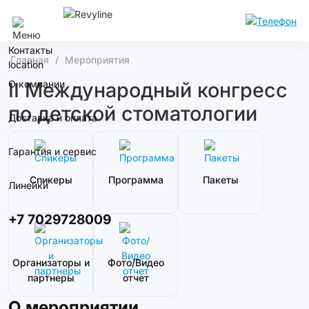
Алматы
Контакты
Главная
Мероприятия
О компании
II Международный конгресс
по детской стоматологии
Доставка и оплата
Гарантия и сервис
Спикеры
Программа
Пакеты
Линейки
+7 7029728009
Организаторы и
Фото/Видео
партнеры
отчет
О мероприятии