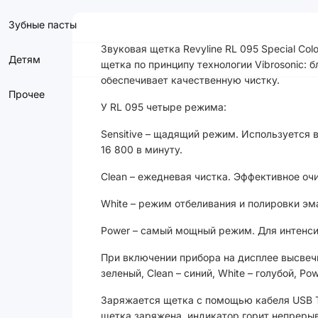
Зубные пасты
Звуковая щетка Revyline RL 095 Special Co
Детям
щетка по принципу технологии Vibrosonic:
обеспечивает качественную чистку.
Прочее
У RL 095 четыре режима:
Sensitive – щадящий режим. Используется 
16 800 в минуту.
Clean – ежедневая чистка. Эффективное оч
White – режим отбеливания и полировки эма
Power – самый мощный режим. Для интенсив
При включении прибора на дисплее высвечи
зеленый, Clean – синий, White – голубой, Po
Заряжается щетка с помощью кабеля USB Ty
щетка заряжена, индикатор горит непреры