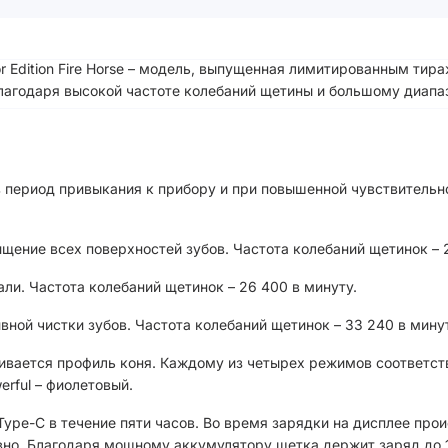
lor Edition Fire Horse – модель, выпущенная лимитированным ти
 благодаря высокой частоте колебаний щетины и большому диап
в период привыкания к прибору и при повышенной чувствительно
ищение всех поверхностей зубов. Частота колебаний щетинок – 
ли. Частота колебаний щетинок – 26 400 в минуту.
ной чистки зубов. Частота колебаний щетинок – 33 240 в минут
вается профиль коня. Каждому из четырех режимов соответствуе
werful – фиолетовый.
pe-C в течение пяти часов. Во время зарядки на дисплее прои
вно. Благодаря мощному аккумулятору щетка держит заряд до 