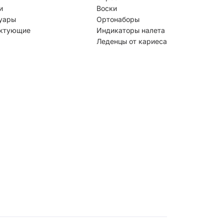
и
Воски
уары
Ортонаборы
ктующие
Индикаторы налета
Леденцы от кариеса