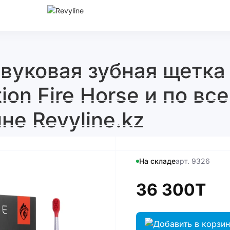
вуковая зубная щетка 
ition Fire Horse и по в
не Revyline.kz
На складе
арт. 9326
36 300T