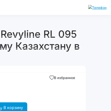
Revyline RL 095
сему Казахстану в
В избранное
В корзину