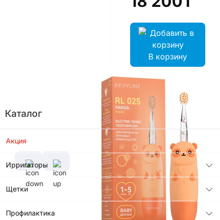
18 200T
В корзину
Цвет
Каталог
Характеристики
Гарантийный
Акция
срок, лет
2 года
Ирригаторы
Количество
Частота
режимов
колебания
Щетки
4
щетинок
12000 -
20000 в
Профилактика