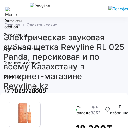
Алматы
Контакты
Главная
Электрические
О компании
Электрическая звуковая
зубная щетка Revyline RL 025
Доставка и оплата
Panda, персиковая и по
Гарантия и сервис
всему Казахстану в
интернет-магазине
Линейки
Revyline.kz
+7 7029728009
На
арт.
В
складе
8352
избранн