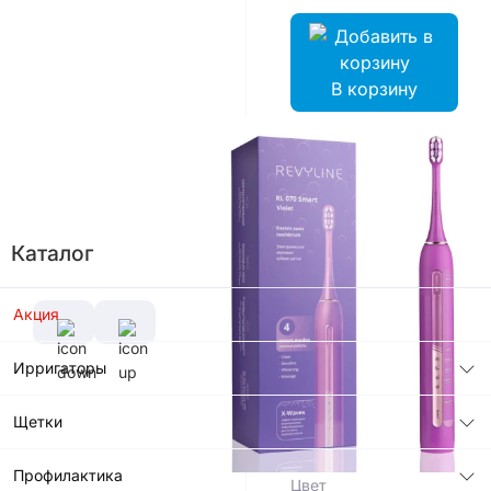
В корзину
Цвет
Характеристики
Каталог
Гарантийный
срок, лет
Акция
2 года
Количество
Частота
режимов
колебания
Ирригаторы
4
щетинок
33000 -
Щетки
36000 в
мин
Профилактика
Цвет