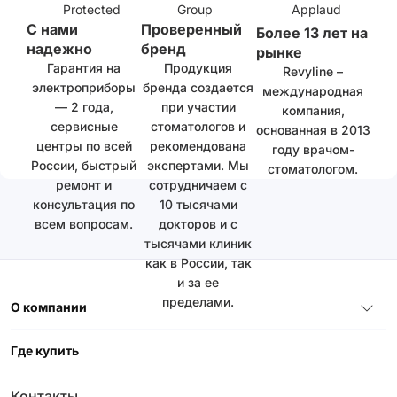
С нами
Проверенный
Более 13 лет на
надежно
бренд
рынке
Гарантия на
Продукция
Revyline –
электроприборы
бренда создается
международная
— 2 года,
при участии
компания,
сервисные
стоматологов и
основанная в 2013
центры по всей
рекомендована
году врачом-
России, быстрый
экспертами. Мы
стоматологом.
ремонт и
сотрудничаем с
консультация по
10 тысячами
всем вопросам.
докторов и с
тысячами клиник
как в России, так
и за ее
пределами.
О компании
Где купить
Контакты