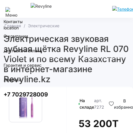
Алматы
Контакты
Главная
Электрические
О компании
Электрическая звуковая
зубная щётка Revyline RL 070
Доставка и оплата
Violet и по всему Казахстану
Гарантия и сервис
в интернет-магазине
Revyline.kz
Линейки
+7 7029728009
На
арт.
В
складе
7272
избранно
53 200T