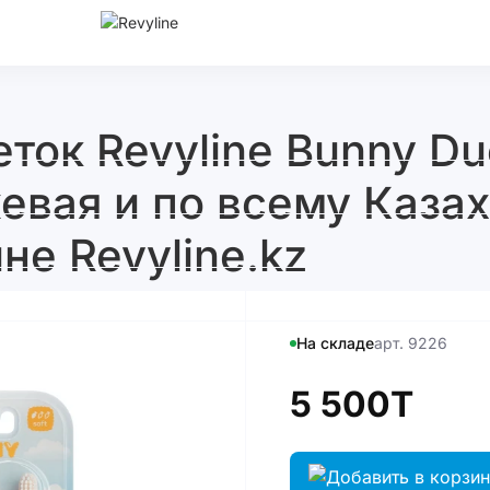
ок Revyline Bunny Duo
евая и по всему Казах
не Revyline.kz
На складе
арт. 9226
5 500T