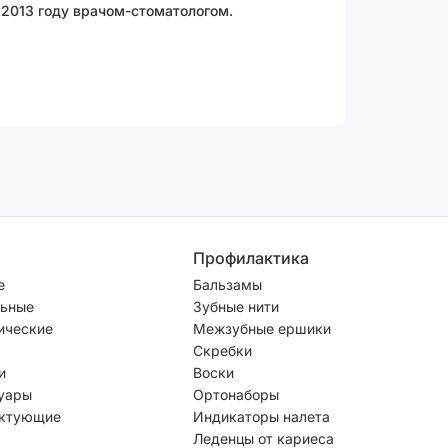
 2013 году врачом-стоматологом.
Профилактика
е
Бальзамы
ьные
Зубные нити
ические
Межзубные ершики
Скребки
и
Воски
уары
Ортонаборы
ктующие
Индикаторы налета
Леденцы от кариеса