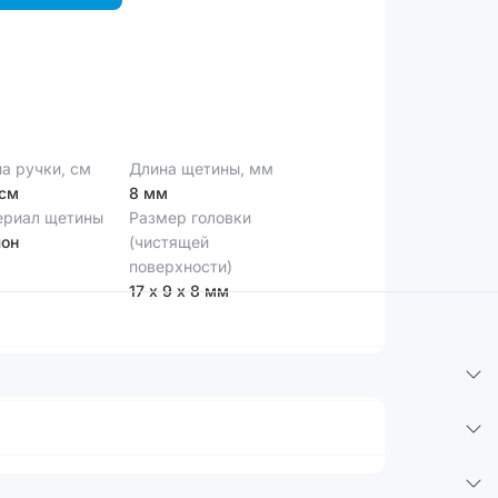
а ручки, см
Длина щетины, мм
 см
8 мм
ериал щетины
Размер головки
лон
(чистящей
поверхности)
17 х 9 х 8 мм