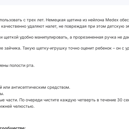
пользовать с трех лет. Немецкая щетина из нейлона Medex обе
качественно удаляют налет, не повреждая при этом детскую эм
 щеткой удобно манипулировать, а прорезиненная ручка не дае
е зайчика. Такую щетку-игрушку точно оценит ребенок – он с 
иены полости рта.
ой или антисептическим средством.
ы.
ые части. По очереди чистите каждую четверть в течение 30 се
нижней челюстью.
сообществе: