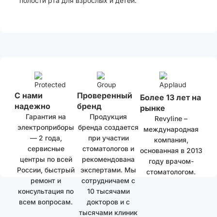
полости рта для взрослых и детей.
С нами
Проверенный
Более 13 лет на
надежно
бренд
рынке
Гарантия на
Продукция
Revyline –
электроприборы
бренда создается
международная
— 2 года,
при участии
компания,
сервисные
стоматологов и
основанная в 2013
центры по всей
рекомендована
году врачом-
России, быстрый
экспертами. Мы
стоматологом.
ремонт и
сотрудничаем с
консультация по
10 тысячами
всем вопросам.
докторов и с
тысячами клиник