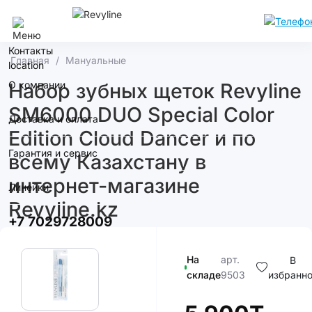
Алматы
Контакты
Главная
Мануальные
О компании
Набор зубных щеток Revyline
SM6000 DUO Special Color
Доставка и оплата
Edition Cloud Dancer и по
Гарантия и сервис
всему Казахстану в
интернет-магазине
Линейки
Revyline.kz
+7 7029728009
На
арт.
В
складе
9503
избранн