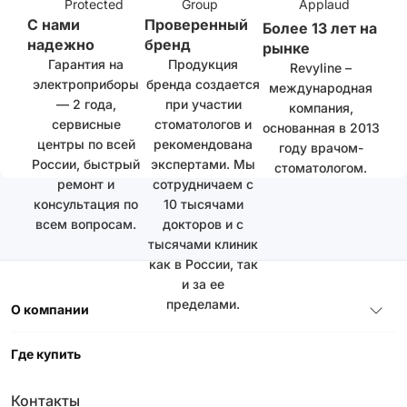
С нами
Проверенный
Более 13 лет на
надежно
бренд
рынке
Гарантия на
Продукция
Revyline –
электроприборы
бренда создается
международная
— 2 года,
при участии
компания,
сервисные
стоматологов и
основанная в 2013
центры по всей
рекомендована
году врачом-
России, быстрый
экспертами. Мы
стоматологом.
ремонт и
сотрудничаем с
консультация по
10 тысячами
всем вопросам.
докторов и с
тысячами клиник
как в России, так
и за ее
пределами.
О компании
Где купить
Контакты