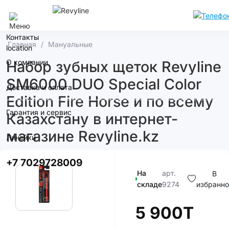
Алматы
Контакты
Главная
Мануальные
О компании
Набор зубных щеток Revyline
SM6000 DUO Special Color
Доставка и оплата
Edition Fire Horse и по всему
Гарантия и сервис
Казахстану в интернет-
магазине Revyline.kz
Линейки
+7 7029728009
На
арт.
В
складе
9274
избранно
5 900T