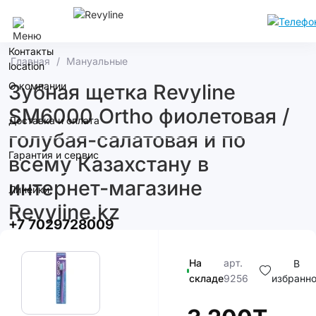
Алматы
Контакты
Главная
Мануальные
О компании
Зубная щетка Revyline
SM6000 Ortho фиолетовая /
Доставка и оплата
голубая-салатовая и по
Гарантия и сервис
всему Казахстану в
интернет-магазине
Линейки
Revyline.kz
+7 7029728009
На
арт.
В
складе
9256
избранн