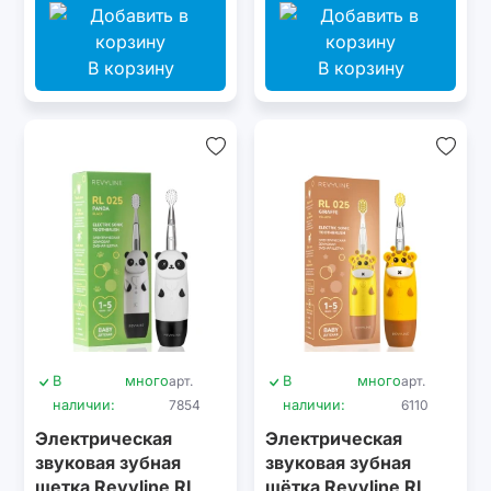
В корзину
В корзину
В
много
арт.
В
много
арт.
наличии:
7854
наличии:
6110
Электрическая
Электрическая
звуковая зубная
звуковая зубная
щетка Revyline RL
щётка Revyline RL