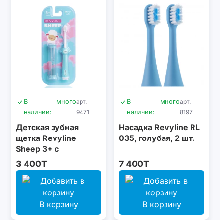
В
много
арт.
В
много
арт.
наличии:
9471
наличии:
8197
Детская зубная
Насадка Revyline RL
щетка Revyline
035, голубая, 2 шт.
Sheep 3+ с
песочными часами,
3 400T
7 400T
голубая
В корзину
В корзину