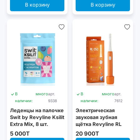
В корзину
В корзину
В
много
арт.
В
много
арт.
наличии:
9338
наличии:
7612
Леденцы на палочке
Электрическая
Swit by Revyline Ksilit
звуковая зубная
Extra Mix, 8 шт.
щётка Revyline RL
050 Kids, Orange
5 000T
20 900T