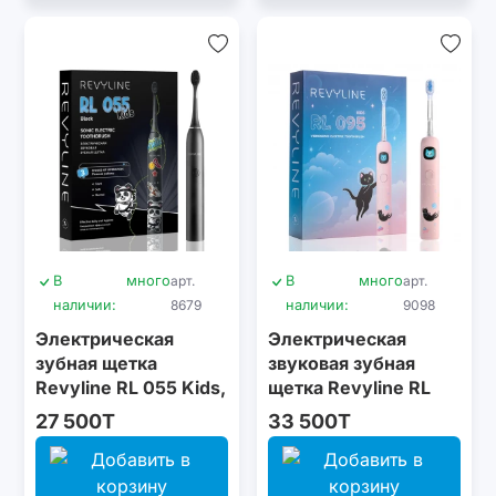
В
много
арт.
В
много
арт.
наличии:
8679
наличии:
9098
Электрическая
Электрическая
зубная щетка
звуковая зубная
Revyline RL 055 Kids,
щетка Revyline RL
Black
095 Kids, Pink
27 500T
33 500T