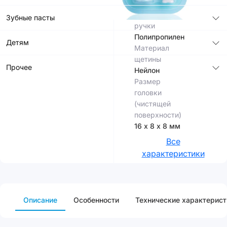
8 мм
Материал
Зубные пасты
ручки
Полипропилен
Детям
Материал
щетины
Прочее
Нейлон
Размер
головки
(чистящей
поверхности)
16 х 8 х 8 мм
Все
характеристики
Описание
Особенности
Технические характерист