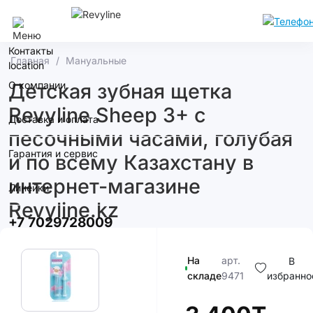
Алматы
Контакты
Главная
Мануальные
О компании
Детская зубная щетка
Revyline Sheep 3+ с
Доставка и оплата
песочными часами, голубая
Гарантия и сервис
и по всему Казахстану в
интернет-магазине
Линейки
Revyline.kz
+7 7029728009
На
арт.
В
складе
9471
избранно