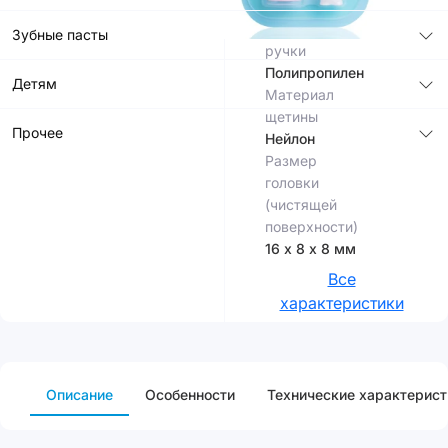
8 мм
Материал
Зубные пасты
ручки
Полипропилен
Детям
Материал
щетины
Прочее
Нейлон
Размер
головки
(чистящей
поверхности)
16 х 8 х 8 мм
Все
характеристики
Описание
Особенности
Технические характерист