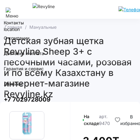
Алматы
Контакты
Главная
Мануальные
О компании
Детская зубная щетка
Revyline Sheep 3+ с
Доставка и оплата
песочными часами, розовая
Гарантия и сервис
и по всему Казахстану в
интернет-магазине
Линейки
Revyline.kz
+7 7029728009
На
арт.
В
складе
9470
избранн