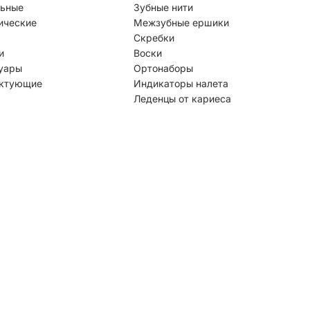
ьные
Зубные нити
ические
Межзубные ершики
Скребки
и
Воски
уары
Ортонаборы
ктующие
Индикаторы налета
Леденцы от кариеса