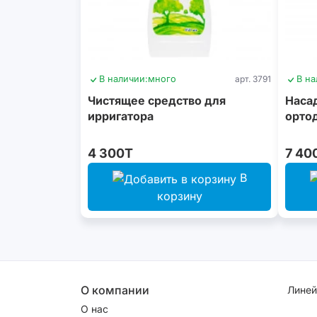
В наличии:
много
арт. 3791
В на
Чистящее средство для
Насад
ирригатора
ортод
4 300T
7 40
В
корзину
О компании
Линей
О нас