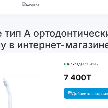
 тип А ортодонтически
у в интернет-магазине
На складе
арт. 4342
7 400T