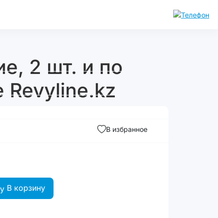
е, 2 шт. и по
 Revyline.kz
В избранное
В корзину