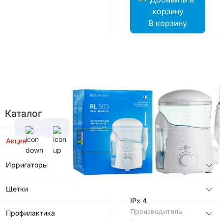
В корзину
Цвет
Характеристики
Материал
Каталог
корпуса
Пластик
ABS
Акция
Потребляемая
Мощность
Ирригаторы
18 Вт
Тип
Щетки
влагозащиты
IPx 4
Производитель
Профилактика