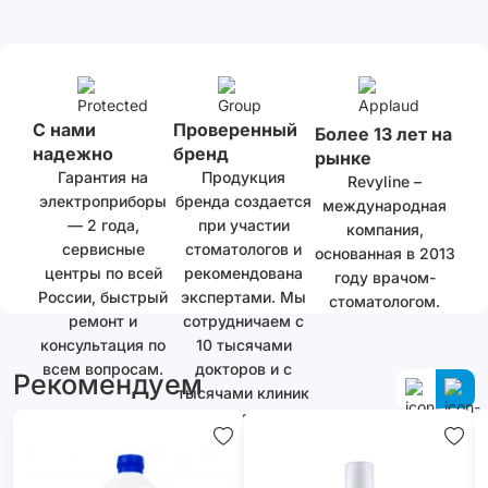
С нами
Проверенный
Более 13 лет на
надежно
бренд
рынке
Гарантия на
Продукция
Revyline –
электроприборы
бренда создается
международная
— 2 года,
при участии
компания,
сервисные
стоматологов и
основанная в 2013
центры по всей
рекомендована
году врачом-
России, быстрый
экспертами. Мы
стоматологом.
ремонт и
сотрудничаем с
консультация по
10 тысячами
всем вопросам.
докторов и с
Рекомендуем
тысячами клиник
как в России, так
и за ее
пределами.