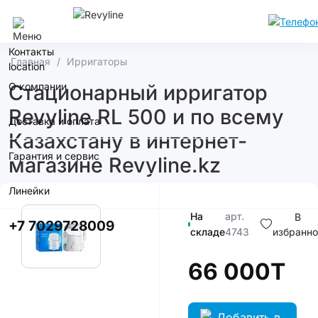
Алматы
Контакты
Главная
Ирригаторы
О компании
Стационарный ирригатор
Revyline RL 500 и по всему
Доставка и оплата
Казахстану в интернет-
Гарантия и сервис
магазине Revyline.kz
Линейки
На
арт.
В
+7 7029728009
складе
4743
избранно
66 000T