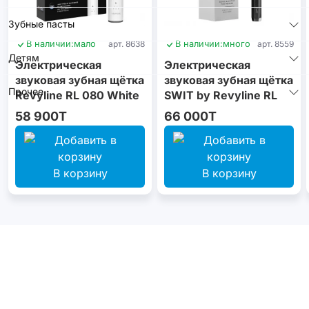
Зубные пасты
В наличии:
мало
арт. 8638
В наличии:
много
арт. 8559
Детям
Электрическая
Электрическая
звуковая зубная щётка
звуковая зубная щётка
Прочее
Revyline RL 080 White
SWIT by Revyline RL
090 Graphite
58 900T
66 000T
В корзину
В корзину